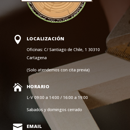

LOCALIZACIÓN
Oficinas: C/ Santiago de Chile, 1 30310
Cartagena
(Solo atendemos con cita previa)

HORARIO
L-V 09:00 a 14:00 / 16:00 a 19:00
Sabados y domingos cerrado

EMAIL